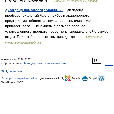
ПРИВИЛЕГИРОВАННЫЙ …
Большой бухгалтерский словарь
дивиденд привилегированный
— дивиденд
преференциальный Часть прибыли акционерного
предприятия, общества, компании, выплачиваемая по
привилегированным акциям в размере заранее
установленного твердого процента к нарицательной стоимости
акции. При особенно высоком дивиденде… …
Справочник
технического переводчика
© Академик, 2000-2026
18+
Обратная связь:
Техподдержка
,
Реклама на сайте
👣 Путешествия
Экспорт словарей на сайты
, сделанные на PHP,
Joomla,
Drupal,
WordPress, MODx.